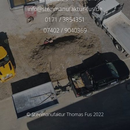
info@steinmanufaktur-fus.de
0171 / 3854351
07402 / 9040369
© Steinmanufaktur Thomas Fus 2022