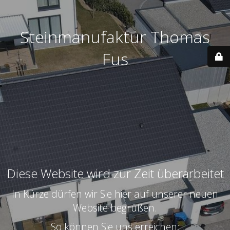
Steinmanufaktur Thomas
Fus
Diese Website wird zur Zeit überarbeitet
In Kürze dürfen wir Sie hier auf unserer neuen
Website begrüßen.
So können Sie uns erreichen: