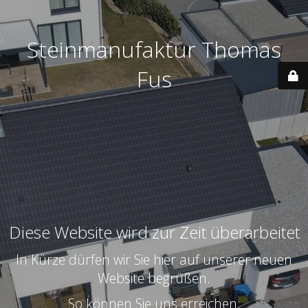
Steinmanufaktur Thomas
Fus
Diese Website wird zur Zeit überarbeitet
In Kürze dürfen wir Sie hier auf unserer neuen
Website begrüßen.
So können Sie uns erreichen: