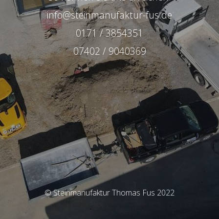
info@steinmanufaktur-fus.de
0171 / 3854351
07402 / 9040369
© Steinmanufaktur Thomas Fus 2022