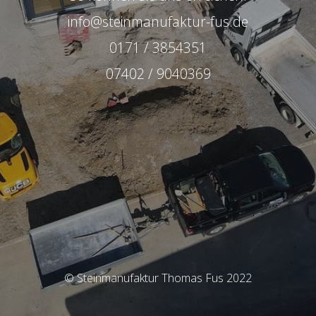
info@steinmanufaktur-fus.de
0171 / 3854351
07402 / 9040369
© Steinmanufaktur Thomas Fus 2022