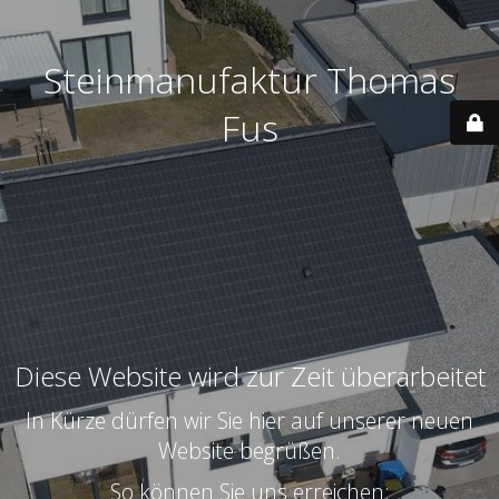
Steinmanufaktur Thomas
Fus
Diese Website wird zur Zeit überarbeitet
In Kürze dürfen wir Sie hier auf unserer neuen
Website begrüßen.
So können Sie uns erreichen: