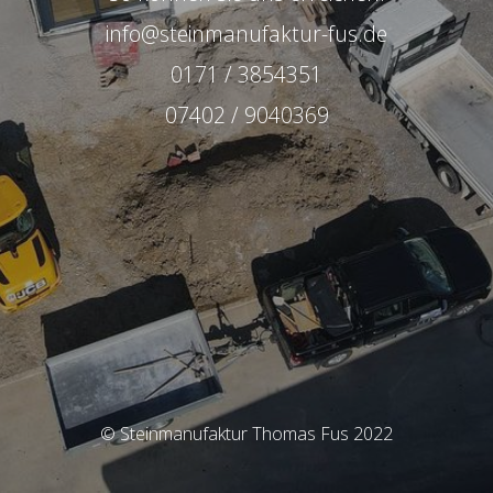
info@steinmanufaktur-fus.de
0171 / 3854351
07402 / 9040369
© Steinmanufaktur Thomas Fus 2022