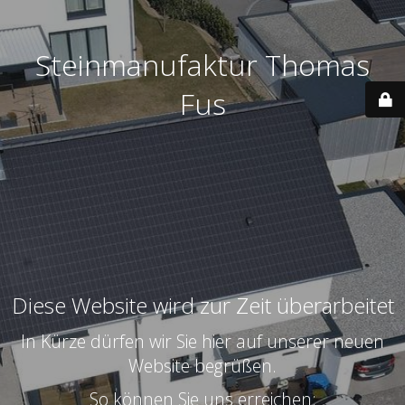
Steinmanufaktur Thomas
Fus
Diese Website wird zur Zeit überarbeitet
In Kürze dürfen wir Sie hier auf unserer neuen
Website begrüßen.
So können Sie uns erreichen: