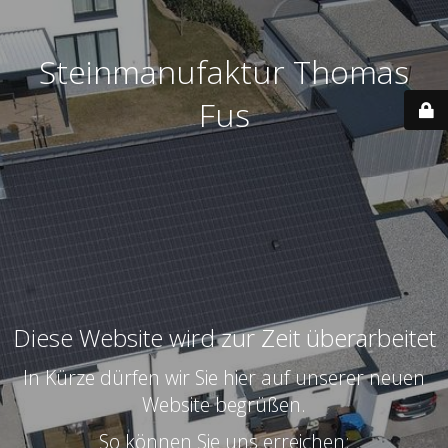
Steinmanufaktur Thomas
Fus
Diese Website wird zur Zeit überarbeitet
In Kürze dürfen wir Sie hier auf unserer neuen
Website begrüßen.
So können Sie uns erreichen: