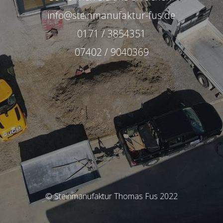
info@steinmanufaktur-fus.de
0171 / 3854351
07402 / 9040369
© Steinmanufaktur Thomas Fus 2022