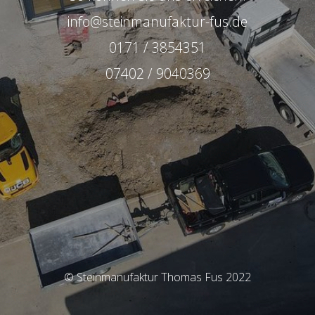
info@steinmanufaktur-fus.de
0171 / 3854351
07402 / 9040369
© Steinmanufaktur Thomas Fus 2022