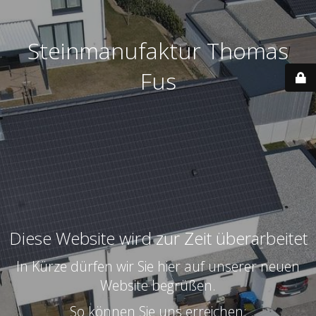
Steinmanufaktur Thomas
Fus
Diese Website wird zur Zeit überarbeitet
In Kürze dürfen wir Sie hier auf unserer neuen
Website begrüßen.
So können Sie uns erreichen: