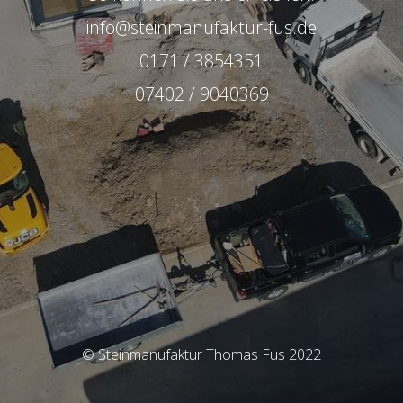
info@steinmanufaktur-fus.de
0171 / 3854351
07402 / 9040369
© Steinmanufaktur Thomas Fus 2022