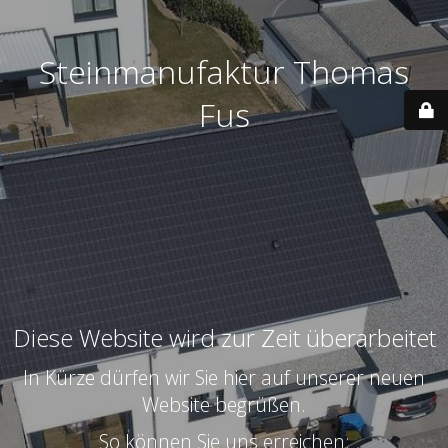
Steinmanufaktur Thomas
Fus
Diese Website wird zur Zeit überarbeitet
In Kürze dürfen wir Sie hier auf unserer neuen
Website begrüßen.
So können Sie uns erreichen: